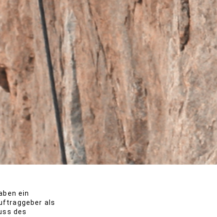
aben ein
ftraggeber als
uss des