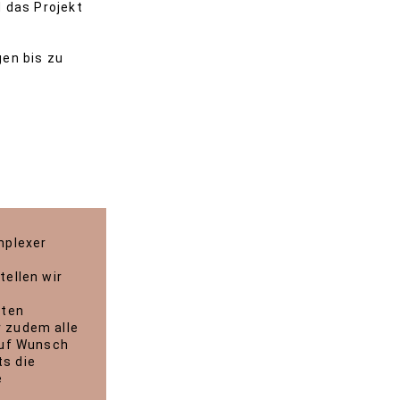
 das Projekt
gen bis zu
mplexer
tellen wir
nten
r zudem alle
Auf Wunsch
s die
e