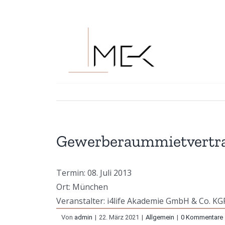
Zum
Kommentar
Inhalt
springen
Gewerberaummietvertr
Termin: 08. Juli 2013
Ort: München
Veranstalter:
i4life Akademie GmbH & Co. KGR
Von
admin
|
22. März 2021
|
Allgemein
|
0 Kommentare