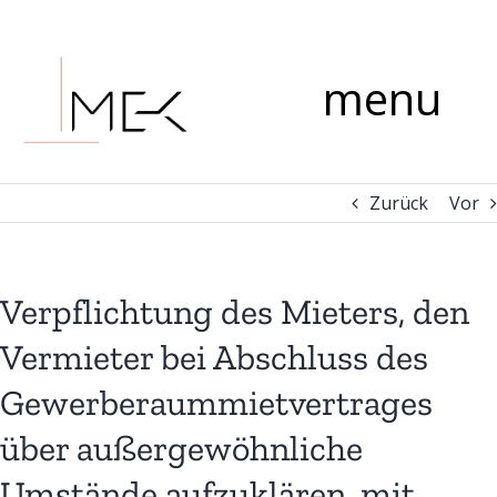
Zum
Kommentar
Inhalt
springen
menu
Zurück
Vor
Verpflichtung des Mieters, den
Vermieter bei Abschluss des
Gewerberaummietvertrages
über außergewöhnliche
Umstände aufzuklären, mit