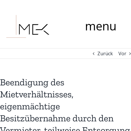
Zum
Kommentar
Inhalt
springen
menu
Zurück
Vor
Beendigung des
Mietverhältnisses,
eigenmächtige
Besitzübernahme durch den
Vermieter, teilweise Entsorgung