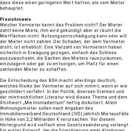
dass diese einen geringeren Wert hatten, als vom Mieter
behauptet.
Praxishinweis
Welcher Vermieter kennt das Problem nicht? Der Mieter
zahlt keine Miete, ihm wird gekündigt aber er räumt die
Mietflächen nicht. Nutzungsentschädigung kann oder will
der Mieter nicht zahlen. Der Schaden, der dem Vermieter
droht, ist erheblich. Eine Vielzahl von Vermietern haben
sicherlich in Erwägung gezogen, einfach das Schloss
auszuwechseln, die Sachen des Mieters rauszuräumen,
einzulagern oder gar zu entsorgen, um Platz für einen
zahlenden Mieter zu schaffen.
Die Entscheidung des BGH macht allerdings deutlich,
welches Risiko der Vermieter auf sich nimmt, wenn er wie
geschildert verfährt. In der Politik, diversen Gremien und
der mietrechtlichen Literatur wird dieses Thema und dem
Stichwort „Mietnomadentum“ heftig diskutiert. Allein
Wohnungsmieter sollen nach Angaben des
Immobilienverband Deutschland (IVD) jährlich Mietausfälle
in Höhe von 2,2 Milliarden € verursachen. Vor diesem
Hintergrund wird vielfach eine Gesetzesänderung verlangt.
Ein erster Entwurf, der die Erleichterung einer Kündigung