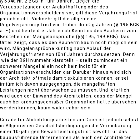
§ 634a Nr. 2 BGB in fünf Jahren. Liegen die
Voraussetzungen der Arglisthaftung oder des
Organisationsverschuldens vor, gilt diese Verjährungsfrist
jedoch nicht. Vielmehr gilt die allgemeine
Regelverjährungsfrist von früher dreißig Jahren (§ 195 BGB
a. F.) und heute drei Jahren ab Kenntnis des Bauherrn vom
Bestehen der Mangelansprüche (§§ 195, 199 BGB). Das
Urteil zeigt, dass es den Bauherrn kaum noch möglich sein
wird, Mängelansprüche künftig nach Ablauf der
Verjährungsfristen von fünf Jahren durchzusetzen. Denn
wie der BGH nunmehr klarstellt – stellt zumindest ein
schwerer Mangel allein noch kein Indiz für ein
Organisationsverschulden dar. Darüber hinaus wird sich
der Architekt oftmals damit exkulpieren können, er sei
irrtümlich davon ausgegangen, die mangelhaften
Leistungen nicht überwachen zu müssen. Und letztlich
wird auch der Einwand des Architekten, dass der Mangel
auch bei ordnungsgemäßer Organisation hätte übersehen
werden können, kaum widerlegbar sein.
Gerade für Abdichtungsarbeiten am Dach ist jedoch selbst
in Allgemeinen Geschäftsbedingungen die Vereinbarung
einer 10-jährigen Gewährleistungsfrist sowohl für das
bauausführende Unternehmen als auch den Architekten