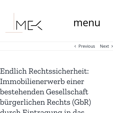
Skip
Comment
to
content
menu
Previous
Next
Endlich Rechtssicherheit:
Immobilienerwerb einer
bestehenden Gesellschaft
bürgerlichen Rechts (GbR)
durch Eintragung in das