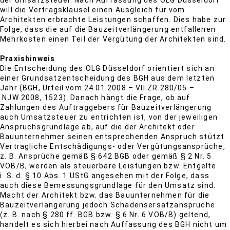
der Umsatzsteuer. Nach Auffassung des OLG Düsseldorf
will die Vertragsklausel einen Ausgleich für vom
Architekten erbrachte Leistungen schaffen. Dies habe zur
Folge, dass die auf die Bauzeitverlängerung entfallenen
Mehrkosten einen Teil der Vergütung der Architekten sind.
Praxishinweis
Die Entscheidung des OLG Düsseldorf orientiert sich an
einer Grundsatzentscheidung des BGH aus dem letzten
Jahr (BGH, Urteil vom 24.01.2008 – VII ZR 280/05 –
NJW 2008, 1523). Danach hängt die Frage, ob auf
Zahlungen des Auftraggebers für Bauzeitverlängerung
auch Umsatzsteuer zu entrichten ist, von der jeweiligen
Anspruchsgrundlage ab, auf die der Architekt oder
Bauunternehmer seinen entsprechenden Anspruch stützt.
Vertragliche Entschädigungs- oder Vergütungsansprüche,
z. B. Ansprüche gemäß § 642 BGB oder gemäß § 2 Nr. 5
VOB/B, werden als steuerbare Leistungen bzw. Entgelte
i. S. d. § 10 Abs. 1 UStG angesehen mit der Folge, dass
auch diese Bemessungsgrundlage für den Umsatz sind.
Macht der Architekt bzw. das Bauunternehmen für die
Bauzeitverlängerung jedoch Schadensersatzansprüche
(z. B. nach § 280 ff. BGB bzw. § 6 Nr. 6 VOB/B) geltend,
handelt es sich hierbei nach Auffassung des BGH nicht um