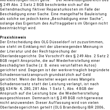
Werkleistungen nicht gelte. Der Anwendungsbereich des
§ 249 Abs. 2 Satz 2 BGB beschränke sich auf die
Geltendmachung fiktiver Reparaturkosten im Falle der
Beschädigung einer Sache. Eine mangelhafte Bauleistung
als solche sei jedoch keine „Beschädigung einer Sache“,
solange das Eigentum des Auftraggebers im Übrigen nicht
beeinträchtigt wird.
Praxishinweis
Der Entscheidung des OLG Düsseldorf ist zuzustimmen,
sie steht im Einklang mit der überwiegenden Meinung in
der Literatur und der Rechtsprechung der
Oberlandesgerichte. Die Vorschrift des § 249 Abs. 2 Satz 2
BGB regelt Ansprüche, die auf Wiederherstellung einer
beschädigten Sache (z. B. eines verunfallten Autos)
gerichtet sind. Dagegen ist der werkvertraglich begründete
Schadensersatzanspruch grundsätzlich auf Geld
gerichtet. Wenn der Besteller wegen eines Mangels
Schadensersatz statt der Leistung verlangt, ist nach
§§ 634 Nr. 4, 280, 281 Abs. 1 Satz 1, Abs. 4 BGB der
Anspruch auf die Leistung bzw. die Wiederherstellung
ausgeschlossen. Demnach ist § 249 BGB richtigerweise
nicht anzuwenden. Dieser Auffassung wird von vielen
Oberlandesgerichten geteilt (OLG Brandenburg IBR 2006,