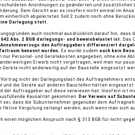
erschuldeten Anordnungen zu geänderten und zusätzlichen 
derung. Dem Gericht war es insofern nicht einmal im Ansat
em einheitlich abgeleiteten Soll 2 zudem noch ohne Berücks
eine Darlegung statt.
dungsgründen auch nochmal ausdrücklich darauf hin, dass 
§ 642 Abs. 2 BGB darlegungs- und beweisbelastet ist.
Das O
 Annahmeverzugs des Auftraggebers differenziert dargel
 Zeitraum benannt wurden.
Es wurde zudem
auch kein Bez
h nur Personal- und Gerätekosten angegeben, ohne eine Abl
anderweitigen Erwerb nicht vorgetragen, weil man nur paus
 Geräte nicht anderweitig auf der Baustelle eingesetzt we
 Vortrag nicht der Darlegungslast des Auftragnehmers ent
al und die Geräte auf anderen Baustellen hätten eingesetzt
nd der Auftraggeber auf diese verwiesen hat. Insofern ist 
ausfüllende Kausalität gekommen.
Der Verweis auf Subunt
lgt sei, dass die Subunternehmer gegenüber dem Auftragn
e fiktive Vergütung verlangt werden, auch wenn man sich au
uch einen möglichen Anspruch nach § 313 BGB für nicht ge