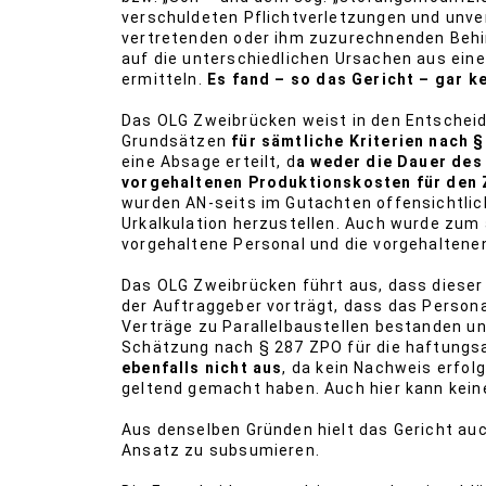
verschuldeten Pflichtverletzungen und unv
vertretenden oder ihm zuzurechnenden Behin
auf die unterschiedlichen Ursachen aus ein
ermitteln.
Es fand – so das Gericht – gar k
Das OLG Zweibrücken weist in den Entschei
Grundsätzen
für sämtliche Kriterien nach 
eine Absage erteilt, d
a weder die Dauer des
vorgehaltenen Produktionskosten für den
wurden AN-seits im Gutachten offensichtlic
Urkalkulation herzustellen. Auch wurde zum 
vorgehaltene Personal und die vorgehaltenen
Das OLG Zweibrücken führt aus, dass dieser
der Auftraggeber vorträgt, dass das Person
Verträge zu Parallelbaustellen bestanden u
Schätzung nach § 287 ZPO für die haftungs
ebenfalls nicht aus
, da kein Nachweis erfo
geltend gemacht haben. Auch hier kann kein
Aus denselben Gründen hielt das Gericht a
Ansatz zu subsumieren.