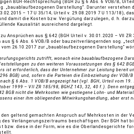
ägigen BGH-Rechtsprechung (BGH zu § 6 Abs. 6 VOB/B, Urteil 
. „bauablaufbezogenen Darstellung“. Darunter verstehen d
. 23.02.2015 – 17 U 35/14; Urteil v. 29.08.2019 7 U 113/18), d
d damit die Kosten bzw. Vergütung darzulegen, d. h. darzus
llende Kausalität ausreichend dargelegt.
 Ansprüchen aus § 642 (BGH Urteil v. 30.01.2020 – VII ZR 3
aus § 6 Abs. 6 VOB/B oder bauzeitverlängernden sog. „tec
g vom 26.10.2017 zur „bauablaufbezogenen Darstellung“ wör
erufungsgerichts zutrifft, wonach eine bauablaufbezogene Darst
Feststellungen zu den weiteren Voraussetzungen des § 642 BGB
rs ist erforderlich, dass der Unternehmer zur Leistung bereit u
 296 BGB) und, sofern die Parteien die Einbeziehung der VOB/
, nach § 6 Abs. 1 VOB/B angezeigt hat (vgl. BGH, Urteil vom 1
tober 1999 – VII ZR 185/98, BGHZ 143, 32, 40 f.). Denn entge
2 BGB nicht die Mehrkosten wie gestiegene Lohn- und Material
ssens einer ihm obliegenden Mitwirkungshandlung, aber erst n
n den geltend gemachten Anspruch auf Mehrkosten in der V
g des Verlängerungszeitraums beschäftigen. Der BGH hat bis
 bzw. diese in der Form, wie es die Oberlandesgerichte for
tellt.