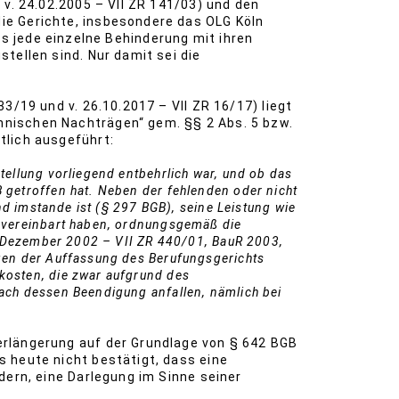
v. 24.02.2005 – VII ZR 141/03) und den
ie Gerichte, insbesondere das OLG Köln
ass jede einzelne Behinderung mit ihren
tellen sind. Nur damit sei die
3/19 und v. 26.10.2017 – VII ZR 16/17) liegt
hnischen Nachträgen“ gem. §§ 2 Abs. 5 bzw.
tlich ausgeführt:
ellung vorliegend entbehrlich war, und ob das
 getroffen hat. Neben der fehlenden oder nicht
nd imstande ist (§ 297 BGB), seine Leistung wie
B vereinbart haben, ordnungsgemäß die
9. Dezember 2002 – VII ZR 440/01, BauR 2003,
gen der Auffassung des Berufungsgerichts
kosten, die zwar aufgrund des
ach dessen Beendigung anfallen, nämlich bei
erlängerung auf der Grundlage von § 642 BGB
 heute nicht bestätigt, dass eine
dern, eine Darlegung im Sinne seiner