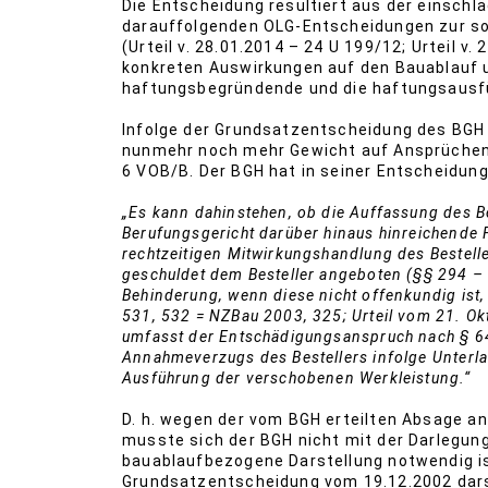
Die Entscheidung resultiert aus der einschl
darauffolgenden OLG-Entscheidungen zur sog
(Urteil v. 28.01.2014 – 24 U 199/12; Urteil v
konkreten Auswirkungen auf den Bauablauf un
haftungsbegründende und die haftungsausfü
Infolge der Grundsatzentscheidung des BGH zu
nunmehr noch mehr Gewicht auf Ansprüchen 
6 VOB/B. Der BGH hat in seiner Entscheidun
„Es kann dahinstehen, ob die Auffassung des B
Berufungsgericht darüber hinaus hinreichende 
rechtzeitigen Mitwirkungshandlung des Bestelle
geschuldet dem Besteller angeboten (§§ 294 –
Behinderung, wenn diese nicht offenkundig ist
531, 532 = NZBau 2003, 325; Urteil vom 21. Ok
umfasst der Entschädigungsanspruch nach § 64
Annahmeverzugs des Bestellers infolge Unterla
Ausführung der verschobenen Werkleistung.“
D. h. wegen der vom BGH erteilten Absage a
musste sich der BGH nicht mit der Darlegun
bauablaufbezogene Darstellung notwendig ist
Grundsatzentscheidung vom 19.12.2002 dars