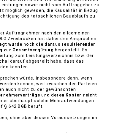
Leistungen sowie nicht vom Auftraggeber zu
z möglich gewesen, die Kausalität in Bezug
ichtigung des tatsächlichen Bauablaufs zu
der Auftragnehmer nach den allgemeinen
LG Zweibrücken hat daher den Ansprüchen
egt wurde noch die daraus resultierenden
ug zur Gesamtvergütung
hergestellt. Es
eitung zum Leistungsverzeichnis bzw. der
chal darauf abgestellt habe, dass das
rden konnten.
sprechen würde, insbesondere dann, wenn
 werden können, weil zwischen den Parteien
man auch nicht zu der gewünschten
ernehmerverträge und deren Kosten reicht
ehmer überhaupt solche Mehraufwendungen
f § 642 BGB beruft.
geben, ohne aber dessen Voraussetzungen im