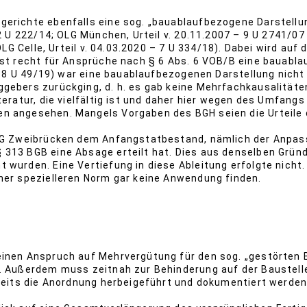
erichte ebenfalls eine sog. „bauablaufbezogene Darstellun
12 U 222/14; OLG München, Urteil v. 20.11.2007 – 9 U 2741/07
OLG Celle, Urteil v. 04.03.2020 – 7 U 334/18). Dabei wird auf
rst recht für Ansprüche nach § 6 Abs. 6 VOB/B eine bauabl
 – 8 U 49/19) war eine bauablaufbezogenen Darstellung nicht
gebers zurückging, d. h. es gab keine Mehrfachkausalitäten 
eratur, die vielfältig ist und daher hier wegen des Umfangs 
n angesehen. Mangels Vorgaben des BGH seien die Urteile d
 OLG Zweibrücken dem Anfangstatbestand, nämlich der Anpa
313 BGB eine Absage erteilt hat. Dies aus denselben Gründ
 wurden. Eine Vertiefung in diese Ableitung erfolgte nicht.
ner spezielleren Norm gar keine Anwendung finden.
inen Anspruch auf Mehrvergütung für den sog. „gestörten Ba
n. Außerdem muss zeitnah zur Behinderung auf der Baustelle
-seits die Anordnung herbeigeführt und dokumentiert werde