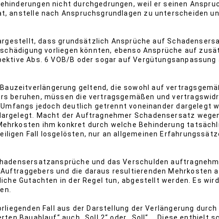
ehinderungen nicht durchgedrungen, weil er seinen Anspruch
at, anstelle nach Anspruchsgrundlagen zu unterscheiden u
klargestellt, dass grundsätzlich Ansprüche auf Schadensers
Entschädigung vorliegen könnten, ebenso Ansprüche auf zusä
spektive Abs. 6 VOB/B oder sogar auf Vergütungsanpassung
auzeitverlängerung geltend, die sowohl auf vertragsgemä
ers beruhen, müssen die vertragsgemäßen und vertragswidr
en Umfangs jedoch deutlich getrennt voneinander dargelegt
 dargelegt. Macht der Auftragnehmer Schadensersatz wegen
Mehrkosten ihm konkret durch welche Behinderung tatsächlic
ligen Fall losgelösten, nur an allgemeinen Erfahrungssätze
 Schadensersatzansprüche und das Verschulden auftragneh
Auftraggebers und die daraus resultierenden Mehrkosten a
liche Gutachten in der Regel tun, abgestellt werden. Es wir
en.
orliegenden Fall aus der Darstellung der Verlängerung durch
erten Bauablauf“ auch „Soll 2“ oder „Soll“ „. Diese enthielt