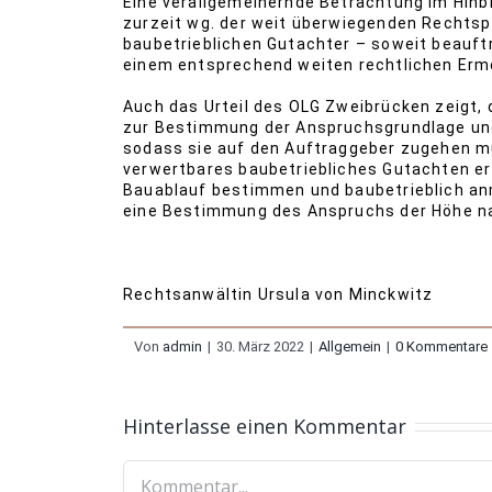
Eine verallgemeinernde Betrachtung im Hinb
zurzeit wg. der weit überwiegenden Rechtsp
baubetrieblichen Gutachter – soweit beauft
einem entsprechend weiten rechtlichen Erm
Auch das Urteil des OLG Zweibrücken zeigt, 
zur Bestimmung der Anspruchsgrundlage und 
sodass sie auf den Auftraggeber zugehen m
verwertbares baubetriebliches Gutachten er
Bauablauf bestimmen und baubetrieblich anm
eine Bestimmung des Anspruchs der Höhe nac
Rechtsanwältin Ursula von Minckwitz
Von
admin
|
30. März 2022
|
Allgemein
|
0 Kommentare
Hinterlasse einen Kommentar