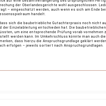
lick auf eine Gesamtverlängerung des ursprünglichen Ferti
rechung der Oberlandesgerichte wohl ausgeschlossen. Ledi
ragt – eingeschätzt werden, auch wenn es sich am Ende be
essensspielraum handelt.
dass sich die baubetriebliche Gutachterpraxis noch nicht 
der Einzelableitung entschieden hat. Die baubetriebliche
üssten, um eine entsprechende Prüfung vorab vornehmen zu
stellt werden kann. Im Umkehrschluss könnte man auch die 
erken, dass hierzu die Anspruchsgrundlage geklärt werden
h erfolgen – jeweils sortiert nach Anspruchsgrundlagen.