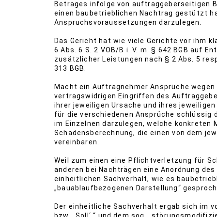
Betrages infolge von auftraggeberseitigen B
einen baubetrieblichen Nachtrag gestützt h
Anspruchsvoraussetzungen darzulegen.
Das Gericht hat wie viele Gerichte vor ihm 
6 Abs. 6 S. 2 VOB/B i. V. m. § 642 BGB auf 
zusätzlicher Leistungen nach § 2 Abs. 5 re
313 BGB.
Macht ein Auftragnehmer Ansprüche wegen B
vertragswidrigen Eingriffen des Auftraggeb
ihrer jeweiligen Ursache und ihres jeweilig
für die verschiedenen Ansprüche schlüssig
im Einzelnen darzulegen, welche konkreten 
Schadensberechnung, die einen von dem jewei
vereinbaren.
Weil zum einen eine Pflichtverletzung für
anderen bei Nachträgen eine Anordnung des 
einheitlichen Sachverhalt, wie es baubetrieb
„bauablaufbezogenen Darstellung“ gesproch
Der einheitliche Sachverhalt ergab sich im v
bzw. „Soll‘ “ und dem sog. „störungsmodifizi