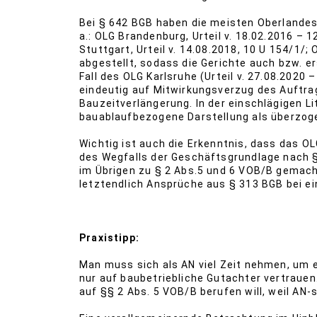
Bei § 642 BGB haben die meisten Oberlandesg
a.: OLG Brandenburg, Urteil v. 18.02.2016 – 
Stuttgart, Urteil v. 14.08.2018, 10 U 154/1/; 
abgestellt, sodass die Gerichte auch bzw. e
Fall des OLG Karlsruhe (Urteil v. 27.08.2020
eindeutig auf Mitwirkungsverzug des Auftrag
Bauzeitverlängerung. In der einschlägigen Lit
bauablaufbezogene Darstellung als überzoge
Wichtig ist auch die Erkenntnis, dass das
des Wegfalls der Geschäftsgrundlage nach § 
im Übrigen zu § 2 Abs.5 und 6 VOB/B gemacht
letztendlich Ansprüche aus § 313 BGB bei ei
Praxistipp:
Man muss sich als AN viel Zeit nehmen, um e
nur auf baubetriebliche Gutachter vertraue
auf §§ 2 Abs. 5 VOB/B berufen will, weil AN