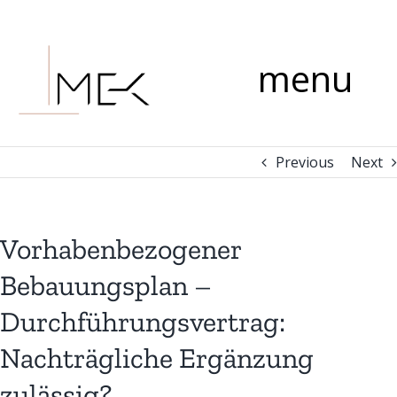
Skip
Comment
to
content
menu
Previous
Next
Vorhabenbezogener
Bebauungsplan –
Durchführungsvertrag:
Nachträgliche Ergänzung
zulässig?